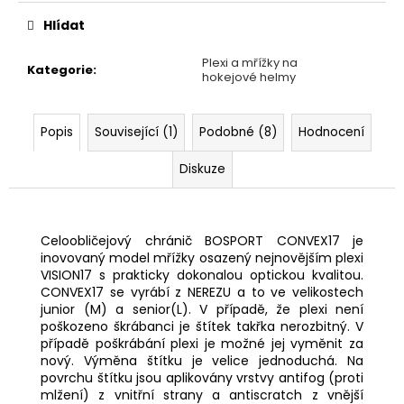
cena:
Hlídat
Plexi a mřížky na
Kategorie
:
hokejové helmy
Popis
Související (1)
Podobné (8)
Hodnocení
Diskuze
Celoobličejový chránič BOSPORT CONVEX17 je
inovovaný model mřížky osazený nejnovějším plexi
VISION17 s prakticky dokonalou optickou kvalitou.
CONVEX17 se vyrábí z NEREZU a to ve velikostech
junior (M) a senior(L). V případě, že plexi není
poškozeno škrábanci je štítek takřka nerozbitný. V
případě poškrábání plexi je možné jej vyměnit za
nový. Výměna štítku je velice jednoduchá. Na
povrchu štítku jsou aplikovány vrstvy antifog (proti
mlžení) z vnitřní strany a antiscratch z vnější