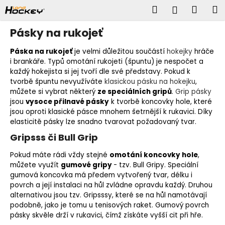
K
Přejít
Hledat
Náku
M
Přihlášen
na
o
obsah
š
Zpět
Zpět
košík
Pásky na rukojeť
í
k
C
Páska na rukojeť
je velmi důležitou součástí
hokejky
hráče
o
i brankáře. Typů omotání rukojeti (špuntu) je nespočet a
p
každý hokejista si jej tvoří dle své představy. Pokud k
tvorbě špuntu nevyužíváte
klasickou pásku na hokejku
,
o
můžete si vybrat některý
ze speciálních gripů
.
Grip pásky
t
jsou
vysoce přilnavé pásky
k tvorbě koncovky hole, které
ř
jsou oproti klasické pásce mnohem šetrnější k rukavici. Díky
e
elasticitě pásky lze snadno tvarovat požadovaný tvar.
b
u
Gripsss či Bull Grip
j
Pokud máte rádi vždy stejné
omotání koncovky hole
,
e
můžete využít
gumové gripy
- tzv. Bull Gripy. Speciální
t
gumová koncovka má předem vytvořený tvar, délku i
e
povrch a její instalaci na hůl zvládne opravdu každý. Druhou
n
alternativou jsou tzv. Gripsssy, které se na hůl namotávají
a
podobně, jako je tomu u tenisových raket. Gumový povrch
j
pásky skvěle drží v rukavici, čímž získáte vyšší cit při hře.
í