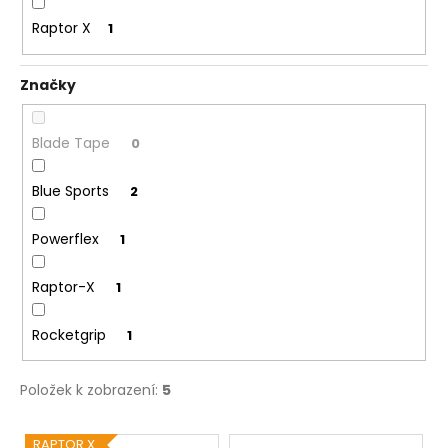
Raptor X
1
Značky
Blade Tape
0
Blue Sports
2
Powerflex
1
Raptor-X
1
Rocketgrip
1
Položek k zobrazení:
5
V
RAPTOR X