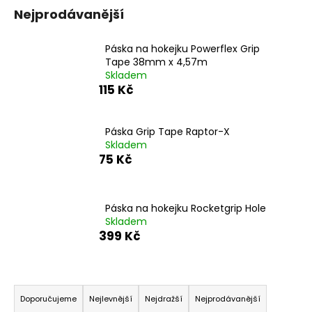
t
Nejprodávanější
?
Páska na hokejku Powerflex Grip
Tape 38mm x 4,57m
HLEDAT
Skladem
115 Kč
D
o
p
Páska Grip Tape Raptor-X
o
Skladem
r
75 Kč
u
č
u
j
Páska na hokejku Rocketgrip Hole
e
Skladem
m
399 Kč
e
Ř
a
Doporučujeme
Nejlevnější
Nejdražší
Nejprodávanější
z