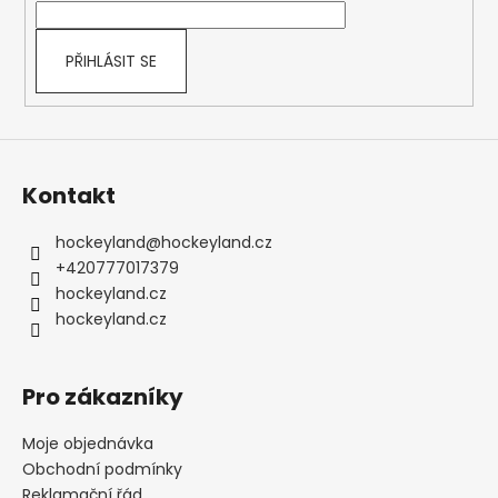
í
r
v
k
PŘIHLÁSIT SE
y
v
ý
p
i
s
Kontakt
u
hockeyland
@
hockeyland.cz
+420777017379
hockeyland.cz
hockeyland.cz
Pro zákazníky
Moje objednávka
Obchodní podmínky
Reklamační řád