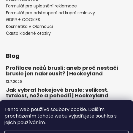
Formulář pro uplatnění reklamace
Formulář pro odstoupení od kupní smlouvy
GDPR + COOKIES
Kosmetika v Olomouci
Často kladené otázky
Blog
Profilace nožů bruslí: aneb proč nestačí
brusle jen nabrousit? | Hockeyland
13.7.2026
Jak vybrat hokejové brusle: velikost,
tvrdost, nože a pohodlí | Hockeyland
29.6.2026
Tento web používá soubory cookie. Dalším
Jak vybrat inline brusle: praktický
procházením tohoto webu vyjadřujete souhlas s
průvodce pro pohodlnou a bezpečnou
jejich používáním.
jízdu | Hockeyland
22.6.2026