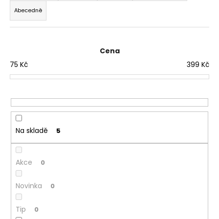
e
Abecedně
n
í
p
r
Cena
o
75
Kč
399
Kč
d
u
k
t
ů
Na skladě
5
Akce
0
Novinka
0
Tip
0