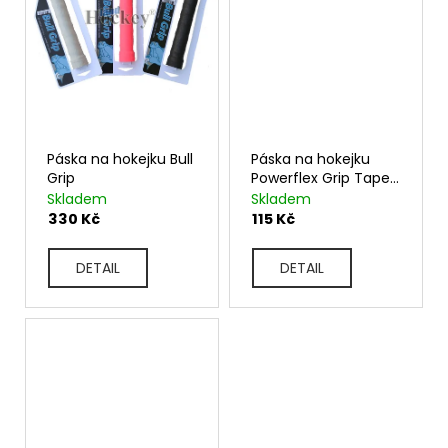
Páska na hokejku Bull
Páska na hokejku
Grip
Powerflex Grip Tape
38mm x 4,57m
Skladem
Skladem
330 Kč
115 Kč
DETAIL
DETAIL