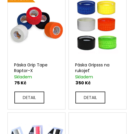
ý
p
i
s
p
r
o
d
u
k
Páska Grip Tape
Páska Gripsss na
t
Raptor-X
rukojeť
ů
Skladem
Skladem
75 Kč
350 Kč
DETAIL
DETAIL