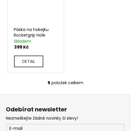
Páska na hokejku
Rocketgrip Hole
Skladem
399 Kč
DETAIL
5
položek celkem
O
v
Z
l
á
á
d
Odebírat newsletter
p
a
Nezmeškejte žádné novinky či slevy!
c
a
í
t
E-mail
p