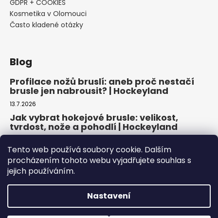
GDPR + COOKIES
Kosmetika v Olomouci
Často kladené otázky
Blog
Profilace nožů bruslí: aneb proč nestačí
brusle jen nabrousit? | Hockeyland
13.7.2026
Jak vybrat hokejové brusle: velikost,
tvrdost, nože a pohodlí | Hockeyland
29.6.2026
Tento web používá soubory cookie. Dalším
Jak vybrat inline brusle: praktický
procházením tohoto webu vyjadřujete souhlas s
průvodce pro pohodlnou a bezpečnou
jejich používáním.
jízdu | Hockeyland
22.6.2026
Nastavení