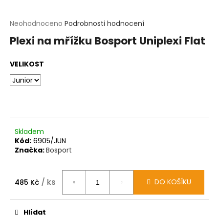
t
?
Průměrné
Neohodnoceno
Podrobnosti hodnocení
hodnocení
Plexi na mřížku Bosport Uniplexi Flat
produktu
HLEDAT
je
0,0
VELIKOST
z
D
5
o
hvězdiček.
p
o
r
u
č
Skladem
u
Kód:
6905/JUN
j
Značka:
Bosport
e
m
e
/ ks
DO KOŠÍKU
485 Kč
Měrná
cena:
Hlídat