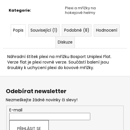
Plexi a mřížky na
Kategorie
:
hokejové helmy
Popis
Související (1)
Podobné (8)
Hodnocení
Diskuze
Náhradní štítek plexi na mřížku Bosport Uniplexi Flat.
Verze flat je plexi rovné verze. Součástí balení jsou
šroubky k uchycení plexi do kovové mřížky.
Z
á
Odebírat newsletter
p
Nezmeškejte žádné novinky či slevy!
a
t
E-mail
í
PŘIHLÁSIT SE