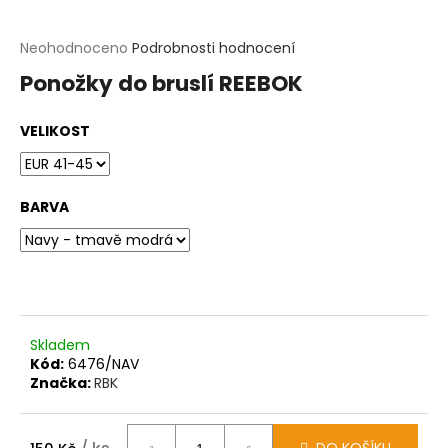
t
?
Průměrné
Neohodnoceno
Podrobnosti hodnocení
hodnocení
Ponožky do bruslí REEBOK
produktu
HLEDAT
je
0,0
VELIKOST
z
D
5
o
hvězdiček.
p
o
BARVA
r
u
č
u
j
e
m
Skladem
e
Kód:
6476/NAV
Značka:
RBK