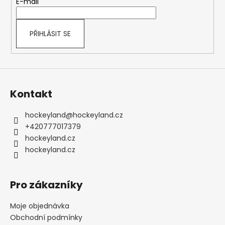
t
E-mail
í
PŘIHLÁSIT SE
Kontakt
hockeyland
@
hockeyland.cz
+420777017379
hockeyland.cz
hockeyland.cz
Pro zákazníky
Moje objednávka
Obchodní podmínky