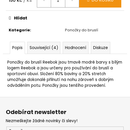
/ ks
DO KOŠÍKU
150 Kč
Měrná
cena:
Hlídat
Kategorie
:
Ponožky do bruslí
Popis
Související (4)
Hodnocení
Diskuze
Ponožky do bruslí Reebok jsou tmavě modré barvy s bílým
logem Reebok a jsou určeny pro používání do bruslí a
sportovní obuvi. Složení 80% bavlny a 20% stretch
umožňuje dokonalé přilnutí na nohu zároveň s dobrým
odváděním potu. Ponožky jsou tenšího provedení.
Z
á
Odebírat newsletter
p
Nezmeškejte žádné novinky či slevy!
a