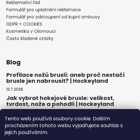
Reklamační řád
Formulář pro uplatnění reklamace
Formulář pro odstoupení od kupní smlouvy
GDPR + COOKIES
Kosmetika v Olomouci
Často kladené otázky
Blog
Profilace nožů bruslí: aneb proč nestačí
brusle jen nabrousit? | Hockeyland
13.7.2026
Jak vybrat hokejové brusle: velikost,
tvrdost, nože a pohodlí | Hockeyland
29.6.2026
Tento web používá soubory cookie. Dalším
Jak vybrat inline brusle: praktický
procházením tohoto webu vyjadřujete souhlas s
průvodce pro pohodlnou a bezpečnou
jejich používáním.
jízdu | Hockeyland