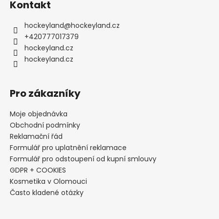
Kontakt
t
?
hockeyland
@
hockeyland.cz
+420777017379
HLEDAT
hockeyland.cz
hockeyland.cz
D
o
p
Pro zákazníky
o
r
Moje objednávka
u
Obchodní podmínky
č
u
Reklamační řád
j
Formulář pro uplatnění reklamace
e
Formulář pro odstoupení od kupní smlouvy
m
GDPR + COOKIES
e
Kosmetika v Olomouci
Často kladené otázky