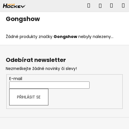
K
Přejít
Hledat
Náku
M
Přihlášen
na
o
obsah
š
Zpět
Zpět
košík
Gongshow
í
k
C
o
Žádné produkty značky
Gongshow
nebyly nalezeny...
p
Z
o
t
á
Odebírat newsletter
ř
p
e
Nezmeškejte žádné novinky či slevy!
a
b
t
u
E-mail
j
í
e
t
PŘIHLÁSIT SE
e
n
a
j
í