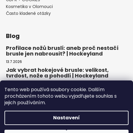
Kosmetika v Olomouci
Často kladené otázky
Blog
Profilace nožů bruslí: aneb proč nestačí
brusle jen nabrousit? | Hockeyland
13.7.2026
Jak vybrat hokejové brusle: velikost,
tvrdost, nože a pohodlí | Hockeyland
29.6.2026
Tento web používá soubory cookie. Dalším
Jak vybrat inline brusle: praktický
procházením tohoto webu vyjadřujete souhlas s
průvodce pro pohodlnou a bezpečnou
jejich používáním.
jízdu | Hockeyland
22.6.2026
Nastavení
Copyright 2026
HOCKEYLAND, s.r.o.
. Všechna práva