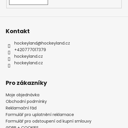
y
v
ý
p
i
s
Kontakt
u
hockeyland
@
hockeyland.cz
+420777017379
hockeyland.cz
hockeyland.cz
Pro zákazníky
Moje objednávka
Obchodní podmínky
Reklamační řád
Formulář pro uplatnění reklamace
Formulář pro odstoupení od kupní smlouvy
GDPR + COOKIES