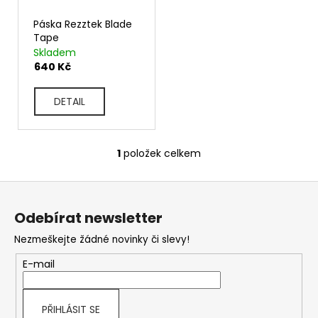
t
k
?
Páska Rezztek Blade
t
Tape
ů
Skladem
HLEDAT
640 Kč
D
DETAIL
o
p
o
1
položek celkem
r
O
u
v
č
Z
l
u
á
á
j
d
Odebírat newsletter
e
p
a
m
Nezmeškejte žádné novinky či slevy!
c
a
e
í
t
E-mail
p
í
r
v
k
PŘIHLÁSIT SE