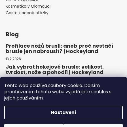
Kosmetika v Olomouci
Často kladené otázky
Blog
Profilace nožů bruslí: aneb proč nestačí
brusle jen nabrousit? | Hockeyland
13.7.2026
Jak vybrat hokejové brusle: velikost,
tvrdost, nože a pohodlí | Hockeyland
29.6.2026
Tento web používá soubory cookie. Dalším
Jak vybrat inline brusle: praktický
procházením tohoto webu vyjadřujete souhlas s
průvodce pro pohodlnou a bezpečnou
jejich používáním.
jízdu | Hockeyland
22.6.2026
Nastavení
Copyright 2026
HOCKEYLAND, s.r.o.
. Všechna práva