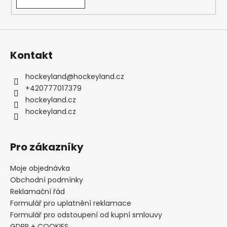
y
v
ý
p
i
s
Kontakt
u
hockeyland
@
hockeyland.cz
+420777017379
hockeyland.cz
hockeyland.cz
Pro zákazníky
Moje objednávka
Obchodní podmínky
Reklamační řád
Formulář pro uplatnění reklamace
Formulář pro odstoupení od kupní smlouvy
GDPR + COOKIES