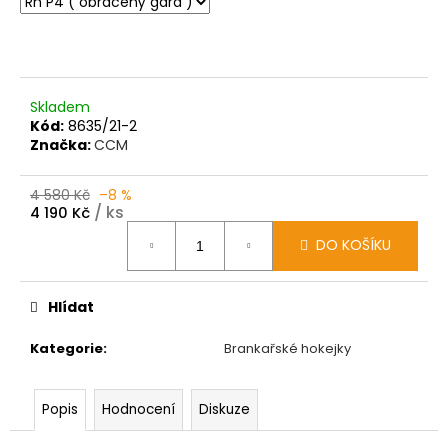
Skladem
Kód:
8635/21-2
Značka:
CCM
4 580 Kč
–8 %
/ ks
4 190 Kč
Měrná
DO KOŠÍKU
cena:
Hlídat
Kategorie
:
Brankařské hokejky
Popis
Hodnocení
Diskuze