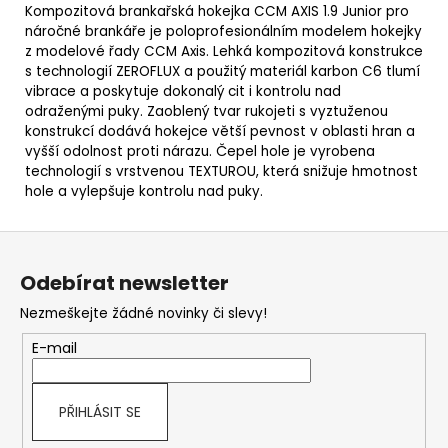
Kompozitová brankařská hokejka CCM AXIS 1.9 Junior pro
náročné brankáře je poloprofesionálním modelem hokejky
z modelové řady CCM Axis. Lehká kompozitová konstrukce
s technologií ZEROFLUX a použitý materiál karbon C6 tlumí
vibrace a poskytuje dokonalý cit i kontrolu nad
odraženými puky. Zaoblený tvar rukojeti s vyztuženou
konstrukcí dodává hokejce větší pevnost v oblasti hran a
vyšší odolnost proti nárazu. Čepel hole je vyrobena
technologií s vrstvenou TEXTUROU, která snižuje hmotnost
hole a vylepšuje kontrolu nad puky.
Z
á
Odebírat newsletter
p
Nezmeškejte žádné novinky či slevy!
a
t
E-mail
í
PŘIHLÁSIT SE