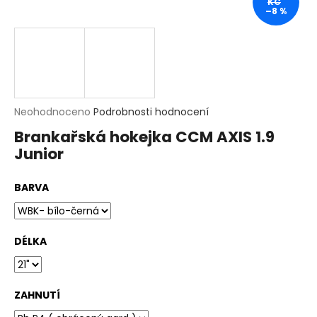
KČ
t
–8 %
?
HLEDAT
D
Průměrné
Neohodnoceno
Podrobnosti hodnocení
o
hodnocení
p
Brankařská hokejka CCM AXIS 1.9
produktu
o
Junior
je
r
0,0
u
z
č
BARVA
5
u
hvězdiček.
j
e
m
DÉLKA
e
ZAHNUTÍ