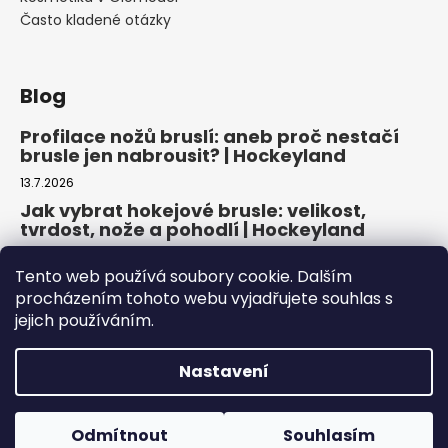
Často kladené otázky
Blog
Profilace nožů bruslí: aneb proč nestačí
brusle jen nabrousit? | Hockeyland
13.7.2026
Jak vybrat hokejové brusle: velikost,
tvrdost, nože a pohodlí | Hockeyland
29.6.2026
Tento web používá soubory cookie. Dalším
Jak vybrat inline brusle: praktický
procházením tohoto webu vyjadřujete souhlas s
průvodce pro pohodlnou a bezpečnou
jejich používáním.
jízdu | Hockeyland
22.6.2026
Nastavení
Copyright 2026
HOCKEYLAND, s.r.o.
. Všechna práva
Odmítnout
Souhlasím
vyhrazena.
Upravit nastavení cookies