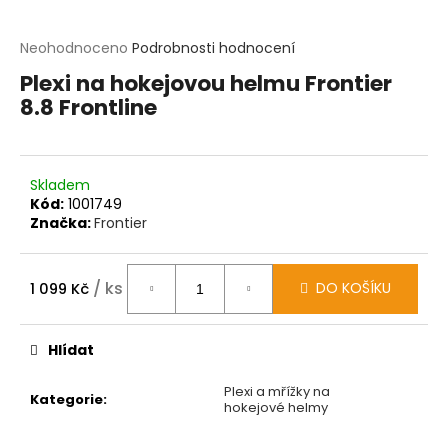
t
?
Průměrné
Neohodnoceno
Podrobnosti hodnocení
hodnocení
Plexi na hokejovou helmu Frontier
produktu
HLEDAT
8.8 Frontline
je
0,0
z
D
5
o
hvězdiček.
p
Skladem
o
Kód:
1001749
r
Značka:
Frontier
u
č
u
/ ks
DO KOŠÍKU
1 099 Kč
j
Měrná
e
cena:
m
Hlídat
e
Plexi a mřížky na
Kategorie
:
hokejové helmy