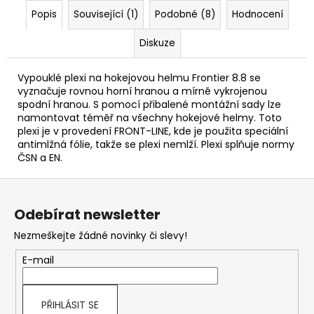
Popis
Související (1)
Podobné (8)
Hodnocení
Diskuze
Vypouklé plexi na hokejovou helmu Frontier 8.8 se
vyznačuje rovnou horní hranou a mírně vykrojenou
spodní hranou. S pomocí přibalené montážní sady lze
namontovat téměř na všechny hokejové helmy. Toto
plexi je v provedení FRONT-LINE, kde je použita speciální
antimlžná fólie, takže se plexi nemlží. Plexi splňuje normy
ČSN a EN.
Z
á
Odebírat newsletter
p
Nezmeškejte žádné novinky či slevy!
a
t
E-mail
í
PŘIHLÁSIT SE