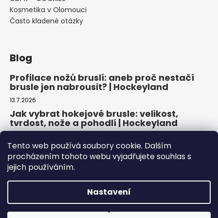
Kosmetika v Olomouci
Často kladené otázky
Blog
Profilace nožů bruslí: aneb proč nestačí
brusle jen nabrousit? | Hockeyland
13.7.2026
Jak vybrat hokejové brusle: velikost,
tvrdost, nože a pohodlí | Hockeyland
29.6.2026
Tento web používá soubory cookie. Dalším
Jak vybrat inline brusle: praktický
procházením tohoto webu vyjadřujete souhlas s
průvodce pro pohodlnou a bezpečnou
jejich používáním.
jízdu | Hockeyland
22.6.2026
Nastavení
Copyright 2026
HOCKEYLAND, s.r.o.
. Všechna práva