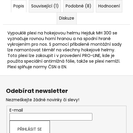
Popis
Související (1)
Podobné (8)
Hodnocení
Diskuze
Vypouklé plexi na hokejovou helmu Hejduk MH 300 se
vyznačuje rovnou horní hranou a na spodní hraně
vykrojením pro nos. S pomocí přibalené montážní sady
lze namontovat téměř na všechny hokejové helmy.
Toto plexi lze zakoupit i v provedení PRO-LINE, kde je
použita speciální antimlžná fólie, takže se plexi nemlží.
Plexi splňuje normy ČSN a EN.
Z
á
Odebírat newsletter
p
Nezmeškejte žádné novinky či slevy!
a
t
E-mail
í
PŘIHLÁSIT SE