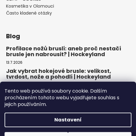
Kosmetika v Olomouci
Často kladené otázky
Blog
Profilace nožů bruslí: aneb proč nestačí
brusle jen nabrousit? | Hockeyland
13.7.2026
Jak vybrat hokejové brusle: velikost,
tvrdost, nože a pohodlí | Hockeyland
29.6.2026
Tento web používá soubory cookie. Dalším
Jak vybrat inline brusle: praktický
procházením tohoto webu vyjadřujete souhlas s
průvodce pro pohodlnou a bezpečnou
jejich používáním.
jízdu | Hockeyland
22.6.2026
Nastavení
Copyright 2026
HOCKEYLAND, s.r.o.
. Všechna práva