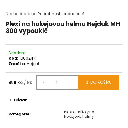
t
?
Průměrné
Neohodnoceno
Podrobnosti hodnocení
hodnocení
Plexi na hokejovou helmu Hejduk MH
produktu
HLEDAT
300 vypouklé
je
0,0
z
D
5
o
hvězdiček.
p
Skladem
o
Kód:
1000244
r
Značka:
Hejduk
u
č
u
/ ks
DO KOŠÍKU
899 Kč
j
Měrná
e
cena:
m
Hlídat
e
Plexi a mřížky na
Kategorie
:
hokejové helmy