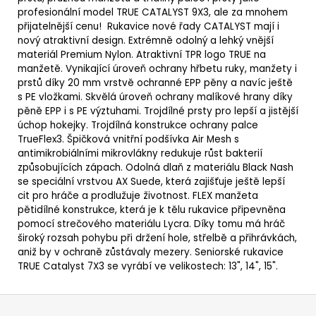
profesionální model TRUE CATALYST 9X3, ale za mnohem
přijatelnější cenu! Rukavice nové řady CATALYST mají i
nový atraktivní design.
Extrémně odolný a lehký vnější
materiál Premium Nylon.
Atraktivní TPR logo TRUE na
manžetě.
Vynikající úroveň ochrany hřbetu ruky, manžety i
prstů díky 20 mm vrstvě ochranné EPP pěny a navíc ještě
s PE vložkami.
Skvělá úroveň ochrany malíkové hrany díky
pěně EPP i s PE výztuhami.
Trojdílné prsty pro lepší a jistější
úchop hokejky.
Trojdílná konstrukce ochrany palce
TrueFlex3.
Špičková vnitřní podšívka Air Mesh s
antimikrobiálními mikrovlákny redukuje růst bakterií
způsobujících zápach.
Odolná dlaň z materiálu Black Nash
se speciální vrstvou AX Suede, která zajišťuje ještě lepší
cit pro hráče a prodlužuje životnost.
FLEX manžeta
pětidílné konstrukce, která je k tělu rukavice připevněna
pomocí strečového materiálu Lycra. Díky tomu má hráč
široký rozsah pohybu při držení hole, střelbě a přihrávkách,
aniž by v ochraně zůstávaly mezery. Seniorské rukavice
TRUE Catalyst 7X3 se vyrábí ve velikostech
: 13", 14", 15".
Z