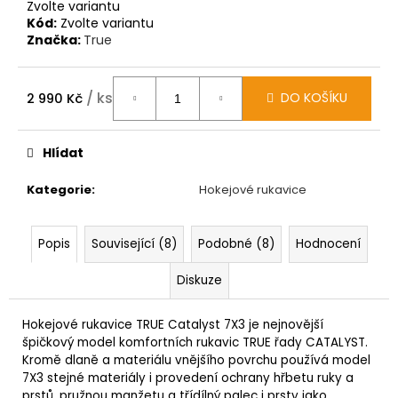
Zvolte variantu
Kód:
Zvolte variantu
Značka:
True
/ ks
DO KOŠÍKU
2 990 Kč
Měrná
cena:
Hlídat
Kategorie
:
Hokejové rukavice
Popis
Související (8)
Podobné (8)
Hodnocení
Diskuze
Hokejové rukavice TRUE Catalyst 7X3 je nejnovější
špičkový model komfortních rukavic TRUE řady CATALYST.
Kromě dlaně a materiálu vnějšího povrchu používá model
7X3 stejné materiály i provedení ochrany hřbetu ruky a
prstů, pružnou manžetu a třídílný palec i prsty jako