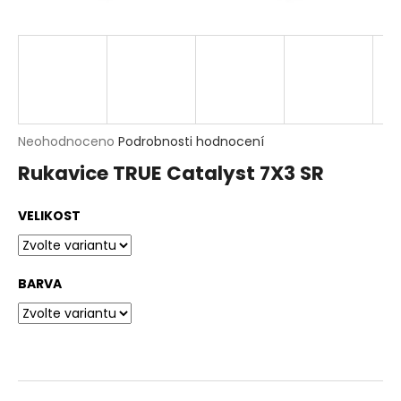
t
?
HLEDAT
D
Průměrné
Neohodnoceno
Podrobnosti hodnocení
o
hodnocení
p
Rukavice TRUE Catalyst 7X3 SR
produktu
o
je
r
0,0
u
VELIKOST
z
č
5
u
hvězdiček.
j
e
BARVA
m
e