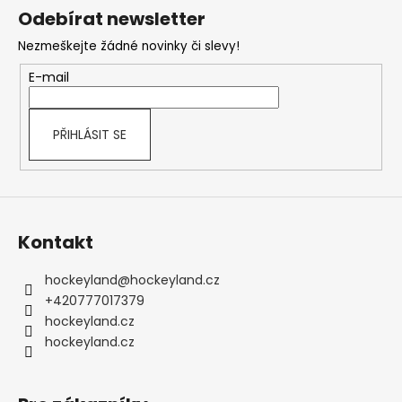
á
Odebírat newsletter
p
Nezmeškejte žádné novinky či slevy!
a
t
E-mail
í
PŘIHLÁSIT SE
Kontakt
hockeyland
@
hockeyland.cz
+420777017379
hockeyland.cz
hockeyland.cz