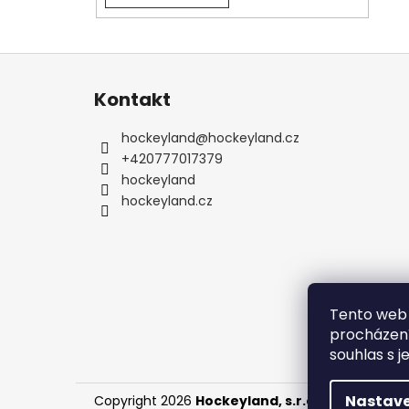
Z
á
Kontakt
p
a
hockeyland
@
hockeyland.cz
t
+420777017379
í
hockeyland
hockeyland.cz
Tento web 
procházení
souhlas s j
Nastave
Copyright 2026
Hockeyland, s.r.o.
. Všechna prá