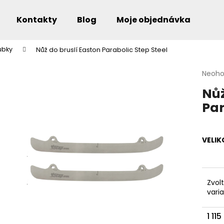
Kontakty
Blog
Moje objednávka
ubky
Nůž do bruslí Easton Parabolic Step Steel
Co potřebujete najít?
Průmě
Neoh
hodno
Nůž
produ
je
Par
0,0
Doporučujeme
z
5
hvězdi
VELI
Zvol
vari
1 11