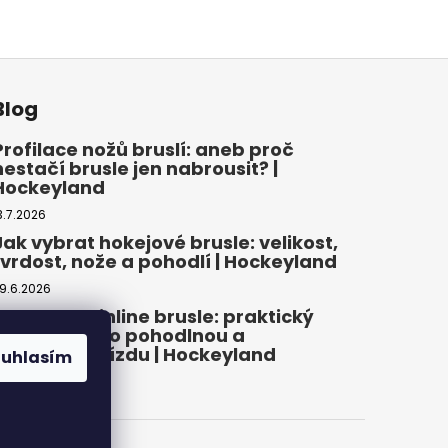
Blog
Profilace nožů bruslí: aneb proč
nestačí brusle jen nabrousit? |
Hockeyland
3.7.2026
Jak vybrat hokejové brusle: velikost,
tvrdost, nože a pohodlí | Hockeyland
9.6.2026
Jak vybrat inline brusle: praktický
průvodce pro pohodlnou a
bezpečnou jízdu | Hockeyland
ouhlasím
2.6.2026