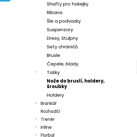
l
Shafty pro hokejky
Ribana
Šle a podvazky
Suspenzory
Dresy, štulpny
Sety chráničů
Brusle
Čepele, blady
Tašky
Nože do bruslí, holdery,
šroubky
Holdery
Brankář
Rozhodčí
Trenér
Inline
Florbal