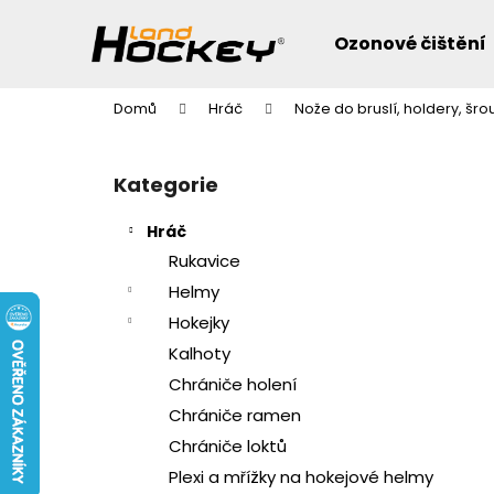
K
Přejít
na
o
Ozonové čištění
obsah
Zpět
Zpět
š
do
do
í
Domů
Hráč
Nože do bruslí, holdery, šro
k
obchodu
obchodu
P
o
Přeskočit
Kategorie
s
kategorie
t
Hráč
r
Rukavice
a
Helmy
n
Hokejky
n
Kalhoty
í
Chrániče holení
p
a
Chrániče ramen
n
Chrániče loktů
e
Plexi a mřížky na hokejové helmy