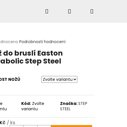
Hledat
Přihlášení
Nákupní
košík
rné
odnoceno
Podrobnosti hodnocení
cení
HLEDAT
 do bruslí Easton
ktu
abolic Step Steel
ček.
KOST NOŽŮ
te
Kód:
Zvolte
Značka:
STEP
antu
variantu
STEEL
5 Kč
/ ks