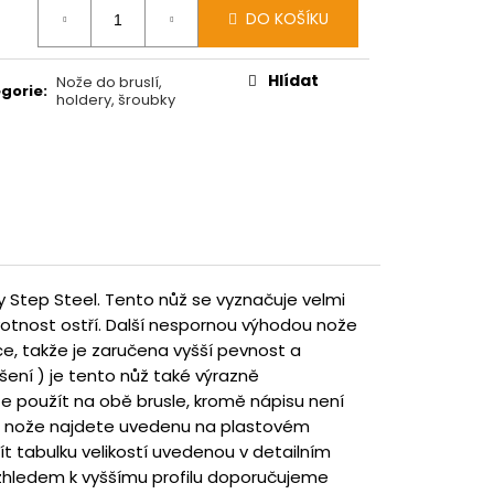
ná
DO KOŠÍKU
:
Hlídat
Nože do bruslí,
gorie
:
holdery, šroubky
y Step Steel. Tento nůž se vyznačuje velmi
ivotnost ostří. Další nespornou výhodou nože
ce, takže je zaručena vyšší pevnost a
ušení ) je tento nůž také výrazně
ze použít na obě brusle, kromě nápisu není
ost nože najdete uvedenu na plastovém
ít tabulku velikostí uvedenou v detailním
vzhledem k vyššímu profilu doporučujeme