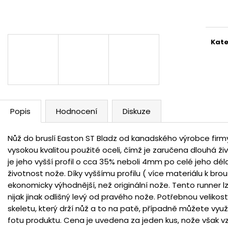
Měr
cena
Kate
Popis
Hodnocení
Diskuze
Nůž do bruslí Easton ST Bladz od kanadského výrobce firm
vysokou kvalitou použité oceli, čímž je zaručena dlouhá ž
je jeho vyšší profil o cca 35% neboli 4mm po celé jeho dél
životnost nože. Díky vyššímu profilu ( více materiálu k bro
ekonomicky výhodnější, než originální nože. Tento runner l
nijak jinak odlišný levý od pravého nože. Potřebnou velik
skeletu, který drží nůž a to na patě, případně můžete využ
fotu produktu. Cena je uvedena za jeden kus, nože však 