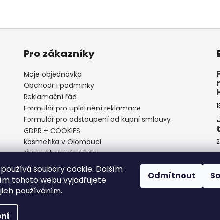
Pro zákazníky
Moje objednávka
Obchodní podmínky
Reklamační řád
1
Formulář pro uplatnění reklamace
Formulář pro odstoupení od kupní smlouvy
GDPR + COOKIES
Kosmetika v Olomouci
2
Často kladené otázky
používá soubory cookie. Dalším
Odmítnout
S
m tohoto webu vyjadřujete
2
ejich používáním.
ní
va vyhrazena.
Upravit nastavení cookies